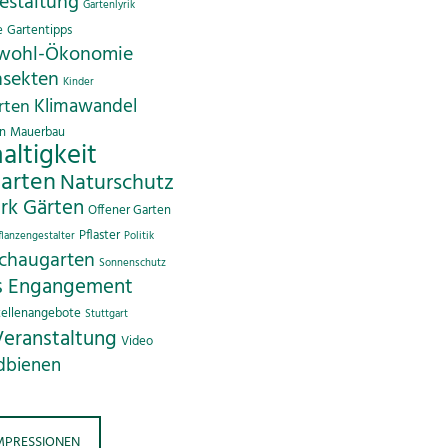
estaltung
Gartenlyrik
e
Gartentipps
wohl-Ökonomie
nsekten
Kinder
Klimawandel
rten
en
Mauerbau
altigkeit
arten
Naturschutz
rk Gärten
Offener Garten
Pflaster
flanzengestalter
Politik
chaugarten
Sonnenschutz
es Engangement
tellenangebote
Stuttgart
Veranstaltung
Video
dbienen
MPRESSIONEN