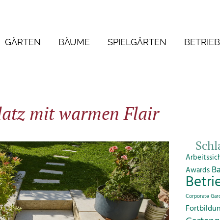
GÄRTEN
BÄUME
SPIELGÄRTEN
BETRIE
latz mit warmen Flair
Schl
Arbeitssic
B
Awards
Betri
Corporate Gar
Fortbildu