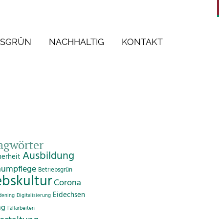
BSGRÜN
NACHHALTIG
KONTAKT
agwörter
Ausbildung
herheit
aumpflege
Betriebsgrün
ebskultur
Corona
Eidechsen
dening
Digitalisierung
ng
Fällarbeiten