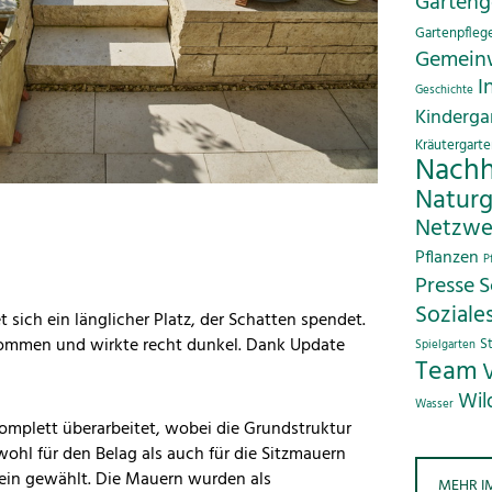
Garteng
Gartenpfleg
Gemein
I
Geschichte
Kinderga
Kräutergart
Nachh
Naturg
Netzwe
Pflanzen
P
Presse
S
Sozial
 sich ein länglicher Platz, der Schatten spendet.
ekommen und wirkte recht dunkel. Dank Update
S
Spielgarten
Team
Wil
Wasser
omplett überarbeitet, wobei die Grundstruktur
ohl für den Belag als auch für die Sitzmauern
tein gewählt. Die Mauern wurden als
MEHR I