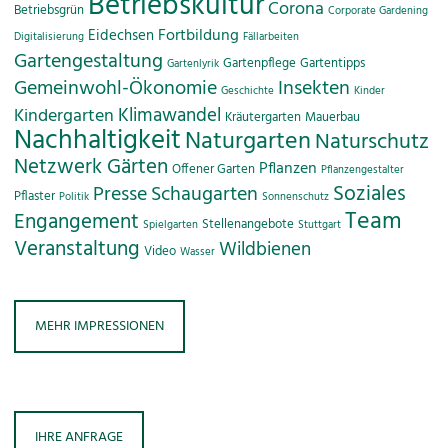
Betriebskultur
Corona
Betriebsgrün
Corporate Gardening
Fortbildung
Eidechsen
Digitalisierung
Fällarbeiten
Gartengestaltung
Gartenpflege
Gartentipps
Gartenlyrik
Gemeinwohl-Ökonomie
Insekten
Geschichte
Kinder
Klimawandel
Kindergarten
Kräutergarten
Mauerbau
Nachhaltigkeit
Naturgarten
Naturschutz
Netzwerk Gärten
Pflanzen
Offener Garten
Pflanzengestalter
Soziales
Presse
Schaugarten
Pflaster
Politik
Sonnenschutz
Team
Engangement
Stellenangebote
Spielgarten
Stuttgart
Veranstaltung
Wildbienen
Video
Wasser
MEHR IMPRESSIONEN
IHRE ANFRAGE