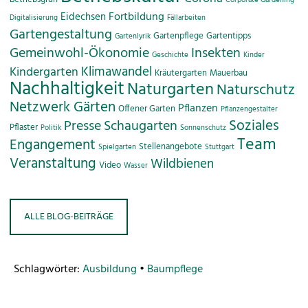
Corporate Gardening
Fortbildung
Eidechsen
Digitalisierung
Fällarbeiten
Gartengestaltung
Gartenpflege
Gartentipps
Gartenlyrik
Gemeinwohl-Ökonomie
Insekten
Geschichte
Kinder
Klimawandel
Kindergarten
Kräutergarten
Mauerbau
Nachhaltigkeit
Naturgarten
Naturschutz
Netzwerk Gärten
Pflanzen
Offener Garten
Pflanzengestalter
Soziales
Presse
Schaugarten
Pflaster
Politik
Sonnenschutz
Team
Engangement
Stellenangebote
Spielgarten
Stuttgart
Veranstaltung
Wildbienen
Video
Wasser
ALLE BLOG-BEITRÄGE
Schlagwörter:
Ausbildung
•
Baumpflege