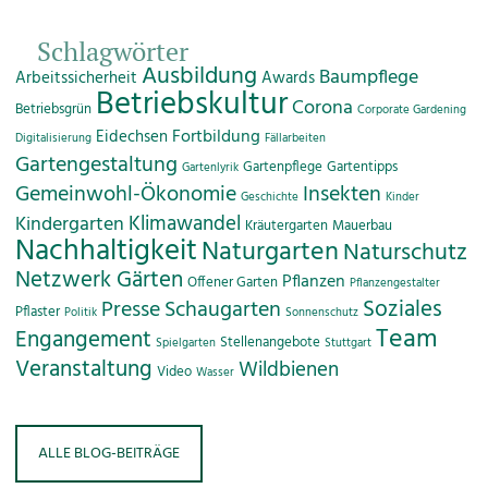
Schlagwörter
Ausbildung
Baumpflege
Arbeitssicherheit
Awards
Betriebskultur
Corona
Betriebsgrün
Corporate Gardening
Fortbildung
Eidechsen
Digitalisierung
Fällarbeiten
Gartengestaltung
Gartenpflege
Gartentipps
Gartenlyrik
Gemeinwohl-Ökonomie
Insekten
Geschichte
Kinder
Klimawandel
Kindergarten
Kräutergarten
Mauerbau
Nachhaltigkeit
Naturgarten
Naturschutz
Netzwerk Gärten
Pflanzen
Offener Garten
Pflanzengestalter
Soziales
Presse
Schaugarten
Pflaster
Politik
Sonnenschutz
Team
Engangement
Stellenangebote
Spielgarten
Stuttgart
Veranstaltung
Wildbienen
Video
Wasser
ALLE BLOG-BEITRÄGE